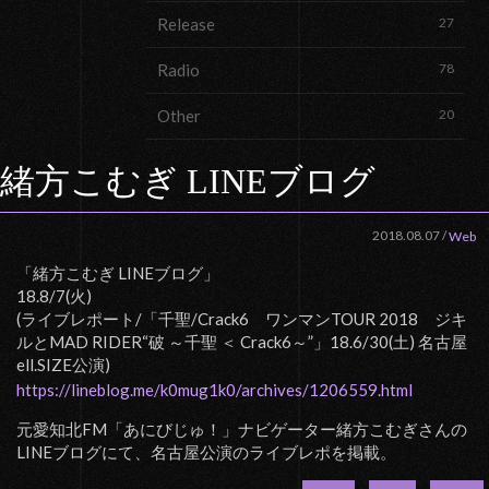
Release
27
Radio
78
Other
20
緒方こむぎ LINEブログ
2018.08.07
/
Web
「緒方こむぎ LINEブログ」
18.8/7(火)
(ライブレポート/「千聖/Crack6 ワンマンTOUR 2018 ジキ
ルとMAD RIDER“破 ～千聖 ＜ Crack6～”」18.6/30(土) 名古屋
ell.SIZE公演)
https://lineblog.me/k0mug1k0/archives/1206559.html
元愛知北FM「あにびじゅ！」ナビゲーター緒方こむぎさんの
LINEブログにて、名古屋公演のライブレポを掲載。