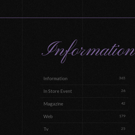
Information
Information
365
In Store Event
26
Magazine
42
Web
179
Tv
25