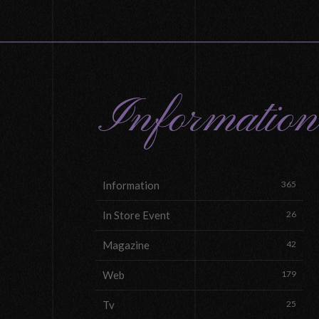
Information
Information
365
In Store Event
26
Magazine
42
Web
179
Tv
25