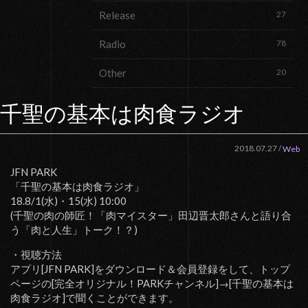
Release
27
Radio
78
Other
20
千聖の基本は肉食ラジオ
2018.07.27
/
Web
JFN PARK
「千聖の基本は肉食ラジオ」
18.8/1(水)・15(水) 10:00
(千聖の肉の師匠！「肉マイスター」田辺晋太郎さんと語り合
う「肉と人生」トーク！？)
・視聴方法
アプリ[JFN PARK]をダウンロード＆会員登録をして、トップ
ページの[完全オリジナル！PARKチャンネル]→[千聖の基本は
肉食ラジオ]で聞くことができます。