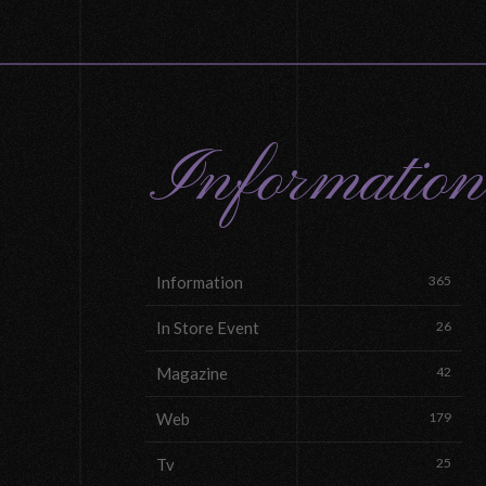
Information
Information
365
In Store Event
26
Magazine
42
Web
179
Tv
25