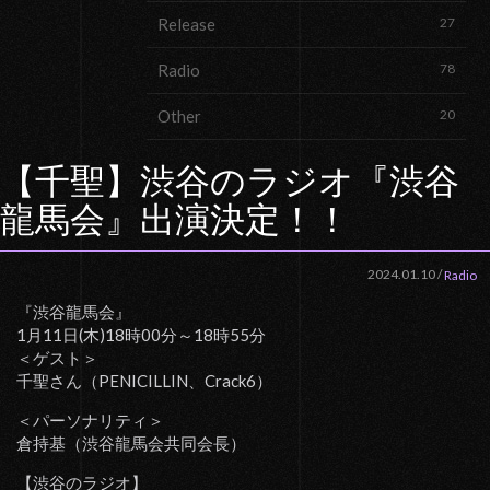
Release
27
Radio
78
Other
20
【千聖】渋谷のラジオ『渋谷
龍馬会』出演決定！！
2024.01.10
/
Radio
『渋谷龍馬会』
1月11日(木)18時00分～18時55分
＜ゲスト＞
千聖さん（PENICILLIN、Crack6）
＜パーソナリティ＞
倉持基（渋谷龍馬会共同会長）
【渋谷のラジオ】