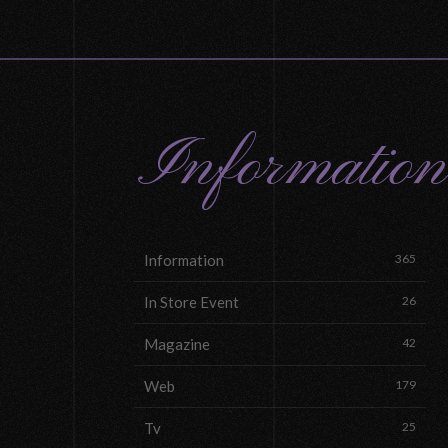
Information
Information
365
In Store Event
26
Magazine
42
Web
179
Tv
25