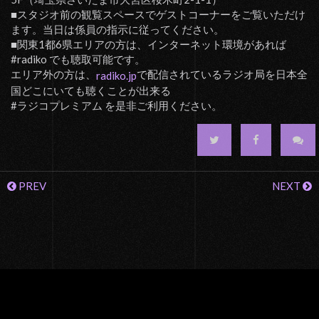
■スタジオ前の観覧スペースでゲストコーナーをご覧いただけ
ます。当日は係員の指示に従ってください。
■関東1都6県エリアの方は、インターネット環境があれば
#radiko でも聴取可能です。
エリア外の方は、
で配信されているラジオ局を日本全
radiko.jp
国どこにいても聴くことが出来る
#ラジコプレミアム を是非ご利用ください。
PREV
NEXT
© 2003 DUPLEX DEVELOPMENTS JAPAN Inc. All Rights Reserved.
WebDesign by Rise design.