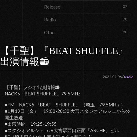
Release
27
Radio
78
Other
20
【千聖】『BEAT SHUFFLE』
出演情報📻
2024.01.06
/
Radio
【千聖】ラジオ出演情報📻
NACK5『BEAT SHUFFLE』79.5MHz
■FM NACK5 『BEAT SHUFFLE』 （埼玉 79.5MHｚ）
■1月19日（金） 19:00-20:30 大宮スタジオアルシェから公
開生放送
■出演時間 19:25-19:55
■スタジオアルシェ→JR大宮駅西口正面「ARCHE」ビル
5F（埼玉県さいたま市大宮区桜木町2-1-1）