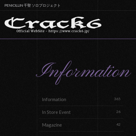
PENICILLIN 千聖 ソロプロジェクト
Official WebSite - https://www.crack6.jp/
Information
Information
365
In Store Event
26
Magazine
42