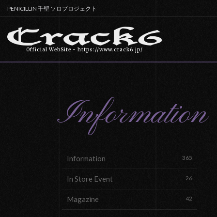
PENICILLIN 千聖 ソロプロジェクト
Official WebSite - https://www.crack6.jp/
Information
Information
365
In Store Event
26
Magazine
42