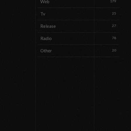
Web
179
Tv
25
Release
27
Radio
78
Other
20