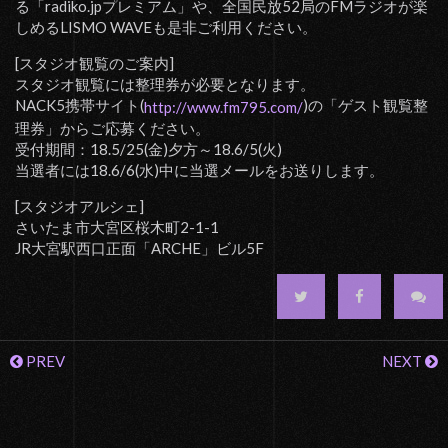
る「radiko.jpプレミアム」や、全国民放52局のFMラジオが楽
しめるLISMO WAVEも是非ご利用ください。
[スタジオ観覧のご案内]
スタジオ観覧には整理券が必要となります。
NACK5携帯サイト(
)の「ゲスト観覧整
http://www.fm795.com/
理券」からご応募ください。
受付期間：18.5/25(金)夕方～18.6/5(火)
当選者には18.6/6(水)中に当選メールをお送りします。
[スタジオアルシェ]
さいたま市大宮区桜木町2-1-1
JR大宮駅西口正面「ARCHE」ビル5F
PREV
NEXT