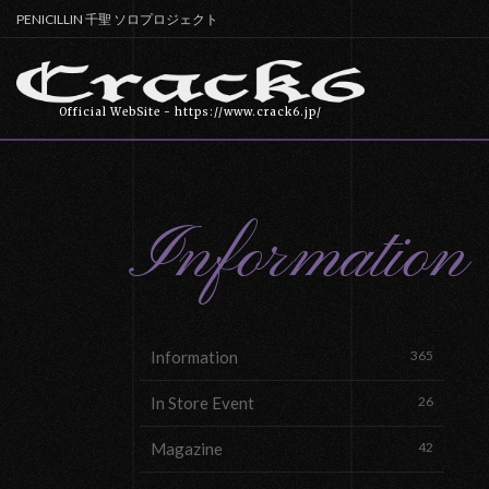
PENICILLIN 千聖 ソロプロジェクト
Official WebSite - https://www.crack6.jp/
Information
Information
365
In Store Event
26
Magazine
42