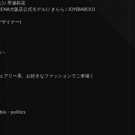
) / 早瀬莉花
RENA大阪店公式モデル) / きらら / JOY(BABOO)
sデザイナー)
さい。
ェアリー系、お好きなファッションでご来場く
o・politics