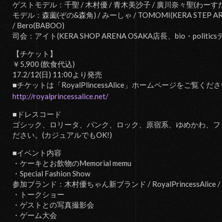
ゲストモデル：千聖 / 木村優 / 青木美沙子 / 廣川奈々聖(わーすた
モデル：森薗(ぞの&森角) / みーしゃ / TOMOMI(KERA STEP A
/ Bero(BABOO)
司会：アイト(KERA SHOP ARENA OSAKA店長、bio・politic
【チケット】
￥5,900 (飲食代込)
17.2/12(日) 11:00より発売
■チケットは「RoyalPlincessAlice」ホームページをご覧くだ
http://royalprincessalice.net/
■ドレスコード
ゴシック、ロリータ、パンク、ロック、原宿系、ゆめかわ、フ
ださい。(カジュアルでもOK!)
■イベント内容
・ケーキとお飲物のMemorial memu
・Special Fashion Show
参加ブランド：木村優ちゃん新ブランド / RoyalPrincessAlice / bi
・トークショー
・ゲストとの写真撮影会
・ゲーム大会