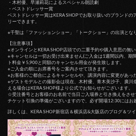
・木村優、早瀬莉花によるスペシャル朗読劇
・ベストドレッサー賞
ベストドレッサー賞はKERA SHOPでお取り扱いのブランド
リーできます。
※千聖は「ファッションショー」「トークショー」の出演とな
【注意事項】
※オンラインとKERA SHOP店頭での二重予約や購入意思の
※キャンセルは一切お受け出来ません(ご入金は1週間以内、期
ト料金￥5,900と同額のキャンセル用金が発生致します。
※ご入金の順にお席番号をご案内させて頂きます。
※お客様のご都合によるキャンセルや、講演内容に変更があっ
※ゲストモデルとの撮影会は現在、木村優、青木美沙子、廣川奈
える場合はKERA SHOP様より公式でお知らせがございます。
☆受注番号とお客様のお名前で当日ご入場券と引き換えをさせ
チケット引換の準備がございますので、必ず開場12:30にはお
詳しくは、KERA SHOP新宿店＆横浜店&大阪店のブログ＆ツ