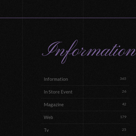
Information
Information
365
In Store Event
26
Magazine
42
Web
179
Tv
25