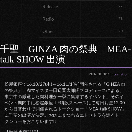
Release
27
Radio
78
Other
20
千聖 GINZA 肉の祭典 MEA-
talk SHOW 出演
2016.10.18
/
Information
松屋銀座で16.10/27(木)～16.11/1(火)開催される「GINZA 肉
の祭典」。肉マイスター田辺晋太郎氏プロデュースによる、
東京中の厳選した肉料理が一挙に集結するイベント。そのイ
ベント期間中に松屋銀座１F特設スペースにて毎日お昼12:00
から日替わりで開催されるトークショー「MEA-talk SHOW」
に千聖の出演が決定。お肉にまつわるエトセトラを語るトー
クショーをおこないます!!
【千聖 出演詳細】