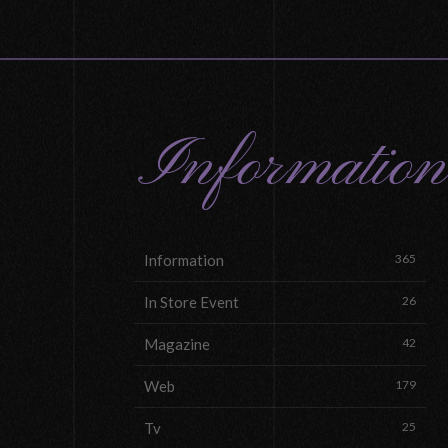
Information
Information
365
In Store Event
26
Magazine
42
Web
179
Tv
25