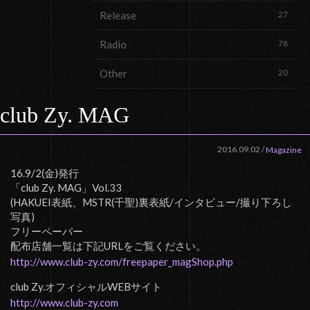
Release
27
Radio
78
Other
20
club Zy. MAG
2016.09.02
/
Magazine
16.9/2(金)発行
「club Zy. MAG」Vol.33
(HAKUEI表紙、MSTR(千聖)裏表紙/インタビュー/撮り下ろし
写真)
フリーペーパー
配布店舗一覧は下記URLをご覧ください。
http://www.club-zy.com/freepaper_magShop.php
club Zy.オフィシャルWEBサイト
http://www.club-zy.com