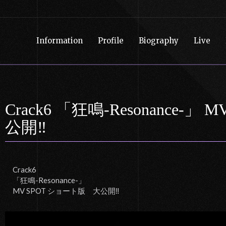
Information
Profile
Biography
Live
Crack6 「狂鳴-Resonance-
公開‼️
Crack6
「狂鳴-Resonance-」
MV SPOT ショート版 大公開‼️
動