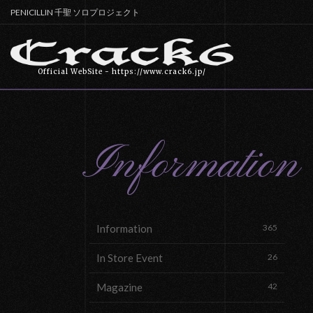
PENICILLIN 千聖 ソロプロジェクト
Official WebSite - https://www.crack6.jp/
Information
Information
365
In Store Event
26
Magazine
42