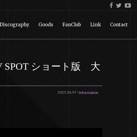
Discography
Goods
FanClub
Link
Contact
」 MV SPOT ショート版 大
2025.06.07
/
Information