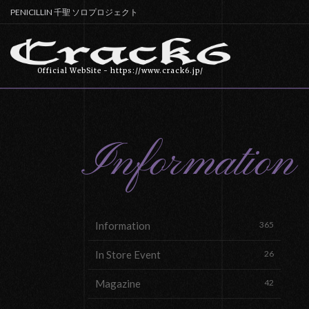
PENICILLIN 千聖 ソロプロジェクト
Official WebSite - https://www.crack6.jp/
Information
Information
365
In Store Event
26
Magazine
42