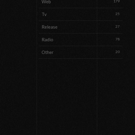
Web
179
Tv
25
Release
27
Radio
78
Other
20