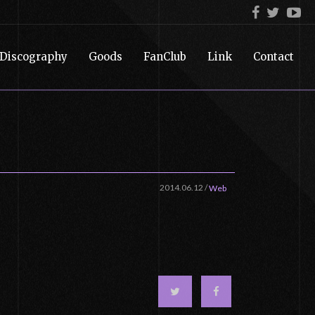
Discography
Goods
FanClub
Link
Contact
2014.06.12
/
Web