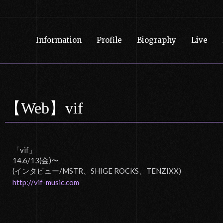
Information
Profile
Biography
Live
【Web】vif
「vif」
14.6/13(金)〜
(インタビュー/MSTR、SHIGE ROCKS、TENZIXX)
http://vif-music.com