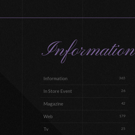
Information
Information
365
In Store Event
26
Magazine
42
Web
179
Tv
25