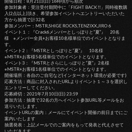
開催日程：8月21日(日) 16時頃から順次
参加対象者：受注受付期間中に「FIGHT BACK !!」同時複数購
入(2点以上)頂き、希望参加イベントへエントリーいただいた
方から抽選で計32名
参加メンバー：MSTR,SHIGE ROCKS,TENZIXX,JIRO 6
イベント１：『Crack6メンバーとしっぽりと“夏”』 20名
様 ※メンバー全員+お客様10名様単位でのイベントとなりま
す。
イベント2：『MSTRとしっぽりと“夏”』 10名様
※MSTR+お客様5名様単位でのイベントとなります。
イベント3：『MSTRとさらにしっぽりと“夏”』2名様
※MSTR+お客様1名様単位でのイベントとなります。
開催場所：各自のご自宅など(インターネット環境が必要です)
応募方法：商品に封入されたURLよりイベント１～３を選択し
エントリーしてください。
応募締切：2021年7月10日(日) 23:59
参加方法：抽選で32名の方へイベント参加URL等メールをお
送りいたします。
イベントURLの案内：メールにてイベント開催の前日までにご
案内いたします
抽選発表：上記メールでのご案内をもって発表と代えさせて
いただきます