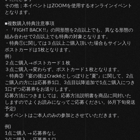
その他；本イベントはZOOMを使用するオンラインイベント
となります。
■複数購入特典注意事項
・『FIGHT BACK !!』の同形態を2点以上でも、異なる形態の
組み合わせで2点以上でも特典の対象となります。
・特典①に関しては３点以上ご購入頂いた場合もサイン入り
ポストカードは1枚となります。
例）
２点ご購入→ポストカード１枚
３点ご購入→変わらず、ポストカード１枚となります。
・特典③『宴の後はCrack6としっぽりと“夏”』に関して、2点
ご購入の方には応募券1口、3点目以降追加で1点ご購入につき
1口ずつ応募券をお送りします。
応募方法につきましては、応募方法説明書を商品に同封いた
しますのでよくお読みになってご応募ください。(6月下旬発送
予定)
本イベントはご本人のみの参加とさせていただきます。
例)
1点ご購入 → 応募券なし
2点ご購入 → 応募券１口