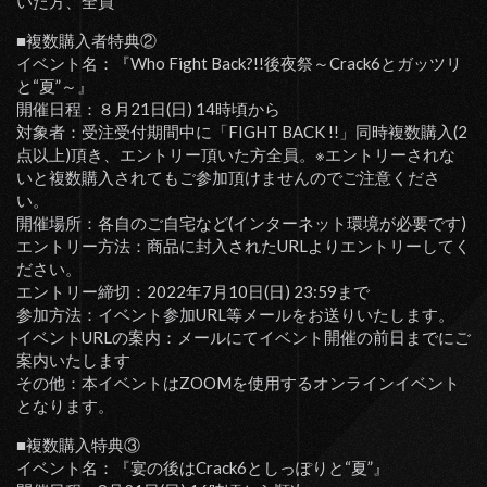
いた方、全員
■複数購入者特典②
イベント名：『Who Fight Back?!!後夜祭～Crack6とガッツリ
と“夏”～』
開催日程：８月21日(日) 14時頃から
対象者：受注受付期間中に「FIGHT BACK !!」同時複数購入(2
点以上)頂き、エントリー頂いた方全員。※エントリーされな
いと複数購入されてもご参加頂けませんのでご注意くださ
い。
開催場所：各自のご自宅など(インターネット環境が必要です)
エントリー方法：商品に封入されたURLよりエントリーしてく
ださい。
エントリー締切：2022年7月10日(日) 23:59まで
参加方法：イベント参加URL等メールをお送りいたします。
イベントURLの案内：メールにてイベント開催の前日までにご
案内いたします
その他：本イベントはZOOMを使用するオンラインイベント
となります。
■複数購入特典③
イベント名：『宴の後はCrack6としっぽりと“夏”』