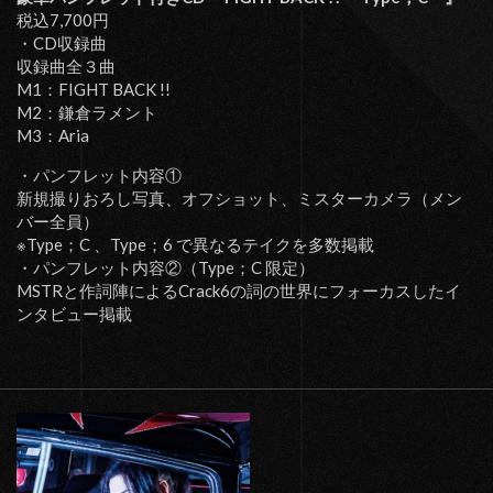
税込7,700円
・CD収録曲
収録曲全３曲
M1：FIGHT BACK !!
M2：鎌倉ラメント
M3：Aria
・パンフレット内容①
新規撮りおろし写真、オフショット、ミスターカメラ（メン
バー全員）
※Type；C 、Type；6 で異なるテイクを多数掲載
・パンフレット内容②（Type；C 限定）
MSTRと作詞陣によるCrack6の詞の世界にフォーカスしたイ
ンタビュー掲載