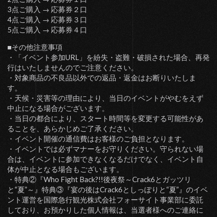
3点ご購入 → 応募券２口
4点ご購入 → 応募券３口
5点ご購入 → 応募券４口
■その他注意事項
・「イベント参加URL」を紛失・盗難・破損された場合、再発
行はいたしませんのでご注意ください。
・対象商品の不良品以外での返品・返金はお断りいたしま
す。
・天候・災害等の理由により、当日のイベントがやむをえず
中止になる場合がございます。
・当日の都合により、スタート時間等を変更する可能性があ
ることを、あらかじめご了承ください。
・イベント開催の通信費はお客様のご負担となります。
・イベントでは必ずマナーをお守りください。守られない場
合は、イベントに参加できなくなるだけでなく、イベント自
体が中止となる場合もございます。
・特典②『Who Fight Back?!!後夜祭～Crack6とガッツリ
と“夏”～』特典③『宴の後はCrack6としっぽりと“夏”』のイベ
ント運営を国際急行観光株式会社フォーサイト事業部に委託
しており、お預かりした個人情報は、当選者様へのご連絡に