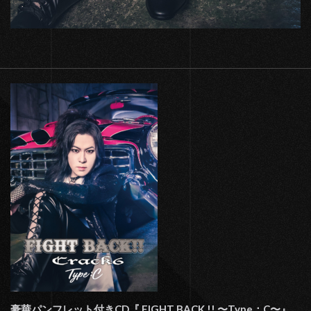
豪華パンフレット付きCD『 FIGHT BACK !! 〜Type；C〜』