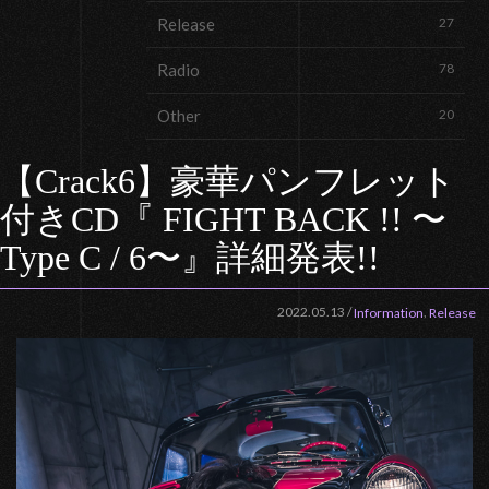
Release
27
Radio
78
Other
20
【Crack6】豪華パンフレット
付きCD『 FIGHT BACK !! 〜
Type C / 6〜』詳細発表!!
2022.05.13
/
,
Information
Release