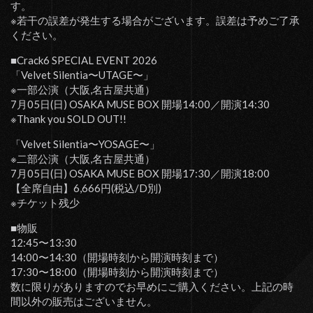
す。
※若干の誤差が発生する場合がございます。誤差は予めご了承
ください。
■Crack6 SPECIAL EVENT 2026
「Velvet Silentia〜UTAGE〜」
※一部公演（大阪,名古屋共通）
7月05日(日) OSAKA MUSE BOX 開場14:00／開演14:30
※Thank you SOLD OUT!!
「Velvet Silentia〜YOSAGE〜」
※二部公演（大阪,名古屋共通）
7月05日(日) OSAKA MUSE BOX 開場17:30／開演18:00
【全席自由】6,666円(税込/D別)
※チケット残少
■物販
12:45〜13:30
14:00〜14:30（開場時刻から開演時刻まで）
17:30〜18:00（開場時刻から開演時刻まで）
数に限りがありますのでお早めにご購入ください。上記の時
間以外の販売はございません。