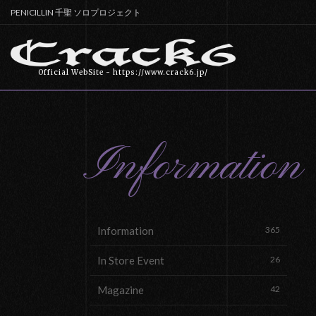
PENICILLIN 千聖 ソロプロジェクト
Official WebSite - https://www.crack6.jp/
Information
Information
365
In Store Event
26
Magazine
42