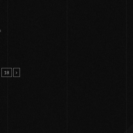
！
ル』
18