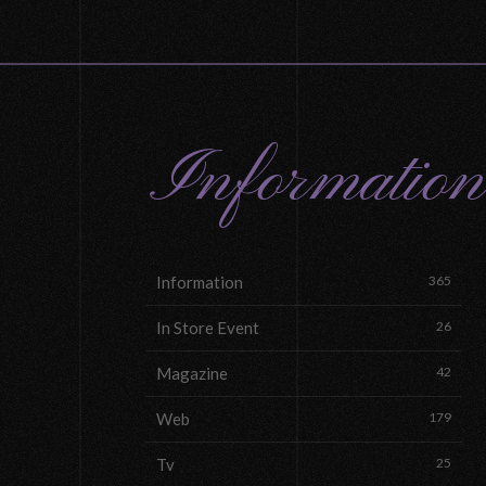
Information
Information
365
In Store Event
26
Magazine
42
Web
179
Tv
25