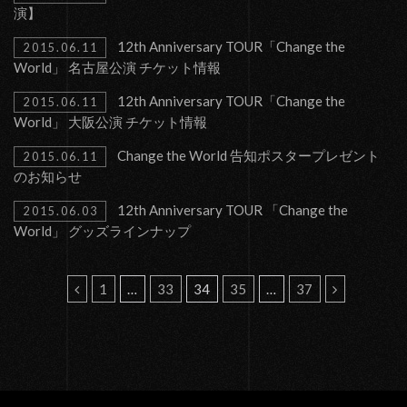
演】
12th Anniversary TOUR「Change the
2015.06.11
World」 名古屋公演 チケット情報
12th Anniversary TOUR「Change the
2015.06.11
World」 大阪公演 チケット情報
Change the World 告知ポスタープレゼント
2015.06.11
のお知らせ
12th Anniversary TOUR 「Change the
2015.06.03
World」 グッズラインナップ
投
1
…
33
34
35
…
37
稿
の
ペ